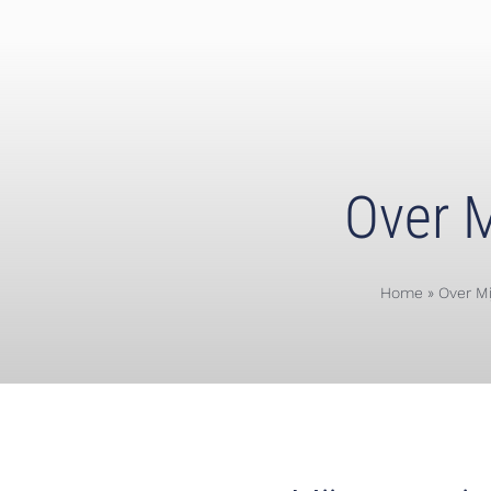
Over M
Home
»
Over Mi