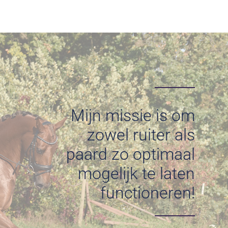
Mijn missie is om
zowel ruiter als
paard zo optimaal
mogelijk te laten
functioneren!