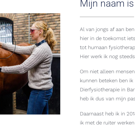
Mijn naam is
Al van jongs af aan ben
hier in de toekomst iet
tot humaan fysiotherap
Hier werk ik nog steeds
Om niet alleen mensen
kunnen beteken ben ik 
Dierfysiotherapie in Ba
heb ik dus van mijn pa
Daarnaast heb ik in 2018
ik met de ruiter werken